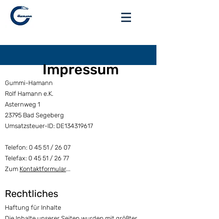
Anmelden
Impressum
Gummi-Hamann
Rolf Hamann e.K.
Asternweg 1
23795 Bad Segeberg
Umsatzsteuer-ID: DE134319617
Telefon: 0 45 51 / 26 07
Telefax: 0 45 51 / 26 77
Zum
Kontaktformular
...
Rechtlich
es
Haftung für Inhalte
Die Inhalte unserer Seiten wurden mit größter