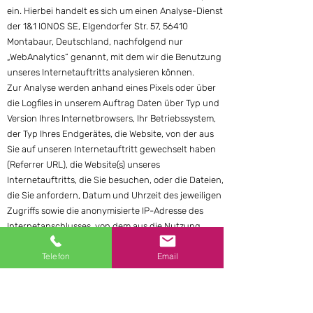
ein. Hierbei handelt es sich um einen Analyse-Dienst
der 1&1 IONOS SE, Elgendorfer Str. 57, 56410
Montabaur, Deutschland, nachfolgend nur
„WebAnalytics“ genannt, mit dem wir die Benutzung
unseres Internetauftritts analysieren können.
Zur Analyse werden anhand eines Pixels oder über
die Logfiles in unserem Auftrag Daten über Typ und
Version Ihres Internetbrowsers, Ihr Betriebssystem,
der Typ Ihres Endgerätes, die Website, von der aus
Sie auf unseren Internetauftritt gewechselt haben
(Referrer URL), die Website(s) unseres
Internetauftritts, die Sie besuchen, oder die Dateien,
die Sie anfordern, Datum und Uhrzeit des jeweiligen
Zugriffs sowie die anonymisierte IP-Adresse des
Internetanschlusses, von dem aus die Nutzung
unseres Internetauftritts erfolgt, erhoben.
Telefon
Email
Im Falle einer von Ihnen erteilten Einwilligung für
diese Verarbeitung ist Rechtsgrundlage Art. 6 Abs. 1
lit. a DSGVO. Rechtsgrundlage kann auch Art. 6 Abs.
1 lit. f DSGVO sein. Unser berechtigtes Interesse liegt